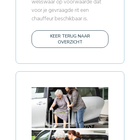
weliswaar op voorwaarde dat
voor je gevraagde rit een
chauffeur beschikbaar is.
KEER TERUG NAAR
OVERZICHT