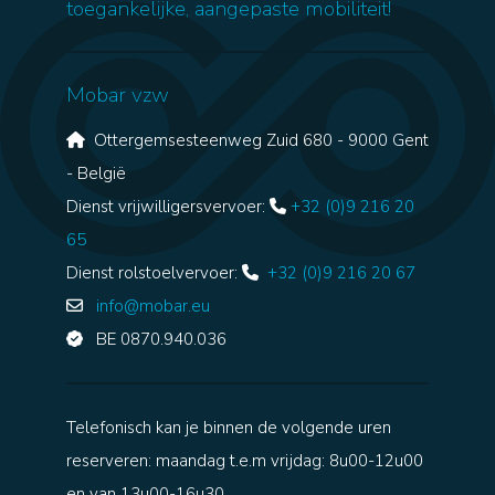
toegankelijke, aangepaste mobiliteit!
Mobar vzw
Ottergemsesteenweg Zuid 680 - 9000 Gent
- België
Dienst vrijwilligersvervoer:
+32 (0)9 216 20
65
Dienst rolstoelvervoer:
+32 (0)9 216 20 67
info@mobar.eu
BE 0870.940.036
Telefonisch kan je binnen de volgende uren
reserveren: maandag t.e.m vrijdag: 8u00-12u00
en van 13u00-16u30